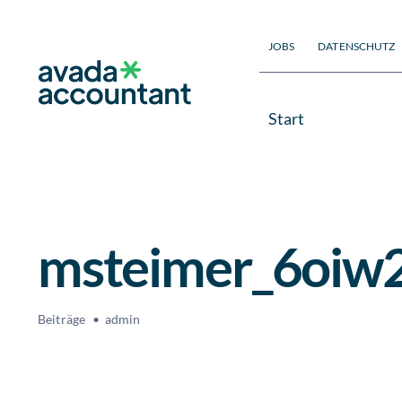
Zum
Inhalt
JOBS
DATENSCHUTZ
springen
Start
msteimer_6oiw
Beiträge
admin